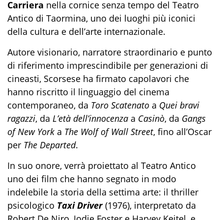
Carriera
nella cornice senza tempo del Teatro
Antico di Taormina, uno dei luoghi più iconici
della cultura e dell’arte internazionale.
Autore visionario, narratore straordinario e punto
di riferimento imprescindibile per generazioni di
cineasti, Scorsese ha firmato capolavori che
hanno riscritto il linguaggio del cinema
contemporaneo, da
Toro Scatenato
a
Quei bravi
ragazzi
, da
L’età dell’innocenza
a
Casinò
, da
Gangs
of New York
a
The Wolf of Wall Street
, fino all’Oscar
per
The Departed
.
In suo onore, verrà proiettato al Teatro Antico
uno dei film che hanno segnato in modo
indelebile la storia della settima arte: il thriller
psicologico
Taxi Driver
(1976), interpretato da
Robert De Niro, Jodie Foster e Harvey Keitel, e