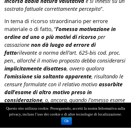
incorsa abbia natura valutativa
e si innesti su un
sostrato fattuale correttamente percepito
“.
In tema di ricorso straordinario per errore
materiale o di fatto, “
l’omessa motivazione in
ordine ad uno o più motivi di ricorso
per
cassazione
non dà luogo ad errore di
fatto
rilevante a norma dell’art. 625-bis cod. proc.
pen., allorché il motivo proposto debba considerarsi
implicitamente disatteso
, ovvero qualora
l’omissione sia soltanto apparente
, risultando le
censure formulate con il relativo motivo
assorbite
dall’esame di altro motivo preso in
considerazione
, o, ancora, quando l’omesso esame
del motivo
non risulti decisivo
, in quanto da esso
Questo sito utilizza cookie. Proseguendo, accetti la nostra Informativa sulla
privacy, incluso l’uso dei cookie e di altre tecnologie di localizzazione.
non discenda, secondo un rapporto di derivazione
Ok
causale necessaria, una decisione