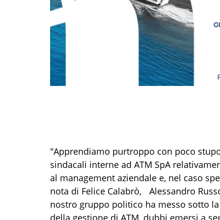
"Apprendiamo purtroppo con poco stupore 
sindacali interne ad ATM SpA relativamente
al management aziendale e, nel caso speci
nota di Felice Calabrò, Alessandro Russo
nostro gruppo politico ha messo sotto la 
della gestione di ATM, dubbi emersi a segu