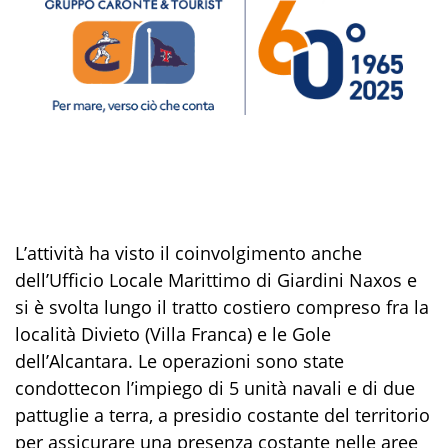
L’attività
ha visto il coinvolgimento anche
dell’Ufficio Locale Marittimo di Giardini Naxos e
si è svolta lungo il tratto costiero compreso fra la
località Divieto (Villa Franca) e le Gole
dell’Alcantara. L
e
operazioni
sono state
condott
e
con l’impiego di 5
unità
navali
e di due
pattuglie
a terra
,
a presidio costante del territorio
per
assicura
re
una presenza
costante
nelle aree