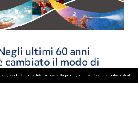
do, accetti la nostra Informativa sulla privacy, incluso l’uso dei cookie e di altre 