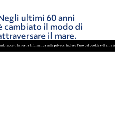
do, accetti la nostra Informativa sulla privacy, incluso l’uso dei cookie e di altre 