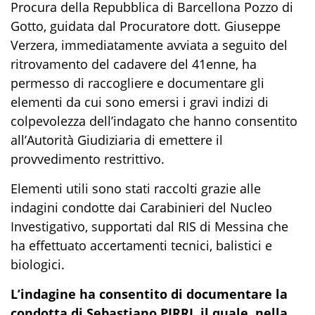
Procura della Repubblica di Barcellona Pozzo di
Gotto
, guidata dal Procuratore dott.
Giuseppe
Verzera
,
immediatamente
avviata a seguito del
ritrovamento del cadavere del 41enne
,
ha
permesso di
raccogliere e documentare gli
elementi da cui sono emersi i gravi indizi di
colpevolezza dell’indagato che hanno consentito
all’Autorità Giudiziaria
di emettere il
provvedimento restrittivo
.
Elementi
utili
sono stati raccolti grazie alle
indagini condotte dai Carabinieri del Nucleo
Investigativo, supportati dal RIS
di Messina
che
ha effettuato
accertamenti te
cnici, balistici e
biologici
.
L’indagine ha consentito di documentare la
condotta di Sebastiano PIRRI
, il quale
, nella