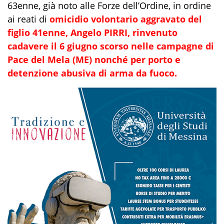
63enne
,
già noto alle Forze dell’Ordine,
in ordine
a
i reati
di
omicidio volontario
aggravato
del
figlio
41enne
,
Angelo
PIRRI,
rinvenuto
cadavere il 6 giugno scorso
nelle campagne di
Pace del Mela
(ME) nonché per
porto e
detenzione abusiva di arma da fuoco.