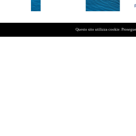
Questo sito utilizza cookie. Proseguen
L’indagine parte dal
caso Cannes
, quando
cinema fu finanziata con quasi 4 milioni 
Lussemburgo. Per questo la procura ha di
alla luce l’ipotesi che il finanziamento di 
corruzione
. Adesso alcuni elementi eme
di Palermo che ha svolto le indagini, dep
Amata e altri, che in genere prelude alla r
dell’assessora alle Europee era una “candi
particolare di Amata, Valeria Lo Turco (n
con Cannariato. Ma sebbene non si aspiri
brutta figura, spiega Lo Turco, per ques