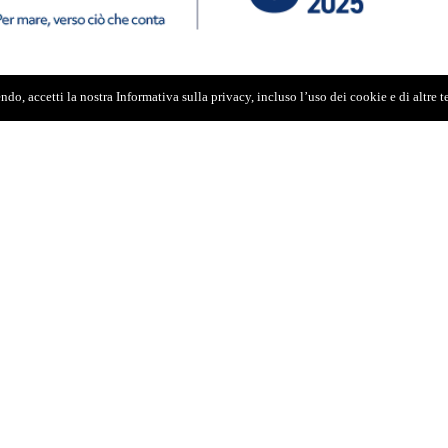
do, accetti la nostra Informativa sulla privacy, incluso l’uso dei cookie e di altre 
 la partecipazione della Sicilia al festival del
di euro affidati senza bando ad una società del
sposto delle intercettazioni che hanno portato
tanti eventi in Sicilia sia collegato a un giro di
rgono dall’informativa della
guardia di finanza
ositata assieme all’avviso di conclusione per
ichiesta di rinvio a giudizio. Quella
datura di servizio”, spiega l’allora segretaria
on lo è più da gennaio di quest’anno), che parla
 all’elezione a Bruxelles è importante non fare
to Cannariato insiste spiegando che Amata “non