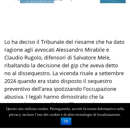
Lo ha deciso il Tribunale del riesame che ha dato
ragione agli avvocati Alessandro Mirabile e
Claudio Rugolo, difensori di Salvatore Mele,
ribaltando la decisione del gip che aveva detto
no al dissequestro. La vicenda risale a settembre
2024 quando era stato disposto il sequestro
preventivo dell’area ipotizzando l’occupazione
abusiva. I legali hanno dimostrato che la
concessione era valida e efficace e che tutto era
Questo sito utilizza cookie. Proseguendo, accetti la nostra Informativa sulla
in regola. Il gip aveva rigettato l’istanza di
privacy, incluso l’uso dei cookie e di altre tecnologie di localizzazione.
dissequestro. Si è quindi arrivati davanti al
Ok
Tribunale del Riesame.