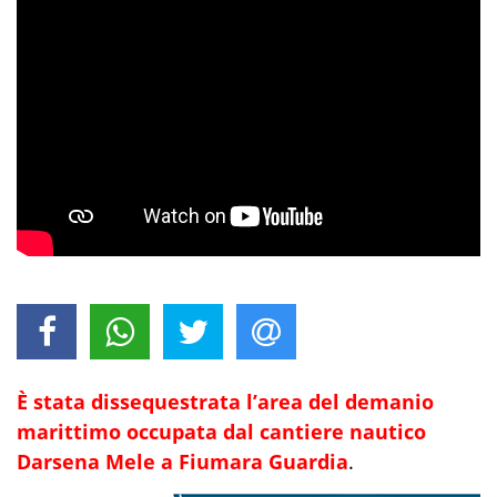
È stata dissequestrata l’area del demanio
marittimo occupata dal cantiere nautico
Darsena Mele a Fiumara Guardia
.