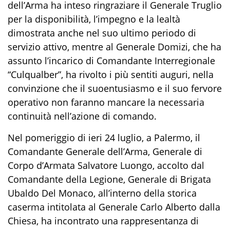
dell’Arma
ha inteso r
ingraziare il Generale
Truglio
per
la disponibilità, l’impegno e la lealtà
dimostrata anche nel suo ultimo periodo di
servizio attivo
,
mentre a
l Generale
Domizi
, che ha
assunto l’incarico di Comandante Interregionale
“
Culqualber
”
,
ha rivolto
i più sentiti auguri
,
nella
con
vinzione
che
il suo
entusiasmo e il suo fervore
operativo non faranno mancare la necessaria
continuità nell’azione di comando.
Nel pomeriggio
d
i ieri
24 luglio
, a Palermo, il
Comandante Generale dell’Arma, Generale di
Corpo d’Armata Salvatore
Luongo
,
a
ccolto dal
Comandante della Legione, Generale di Brigata
Ubaldo Del Monaco
, all’interno della storica
caserma intitolata al Generale Carlo Alberto dalla
Chiesa, ha incontrato una rappresentanza di