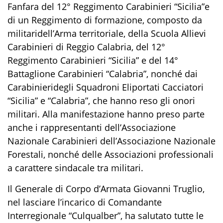
Fanfara del 12° Reggimento Carabinieri “Sicilia”
e
d
i un Reggimento di formazione,
composto
da
militari
dell’Arm
a territoriale,
della Scuola Allievi
Carabinieri di Reggio Calabria,
del 12°
Reggimento
Carabinieri
“
Sicilia
”
e del 14°
Battaglione
Carabinieri
“
Calabria
”
, nonché dai
Carabinieri
degli Squadroni Eliportati
Cacciatori
“
Sicilia
”
e
“
Calabria
”
, che hanno reso gli onori
militari.
Alla manifestazione hanno preso parte
anche
i rappresentanti dell’Assoc
iazione
Nazionale Carabinieri
dell’A
ssociazione Nazionale
Forestali
, nonché delle Associazioni professionali
a
carattere sindacale tra militari.
Il Generale di Corpo d’Armata Giovanni Truglio
,
nel lasciare l’incarico di Comandante
Interregionale “Culqualber”, ha salutato tutte le