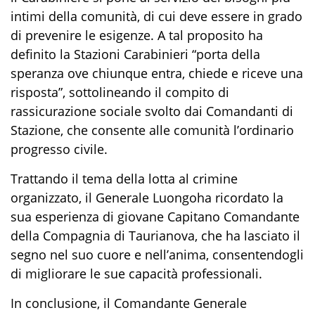
intimi della comunità, di cui deve essere in grado
di prevenire le esigenze. A tal proposito ha
definito la Stazioni Carabinieri “
porta della
speranza ove chiunque entra, chiede e riceve una
risposta
”, sottolineando il compito di
rassicurazione sociale svolto dai Comandanti di
Stazione
,
che consente alle comunità l’ordinario
progresso civile.
Trattando il tema della lotta al crimine
organizzato
,
il Generale
Luongo
ha ricordato la
sua
esperienza di giovane
C
apitano
C
omandant
e
della Compagnia di
Taurianova, che
ha
lasciato il
segno nel suo cuore e nell’anima
,
consentendo
gli
di migliorare
le sue
ca
pacità professionali
.
In conclusione
,
il
Comandante Generale