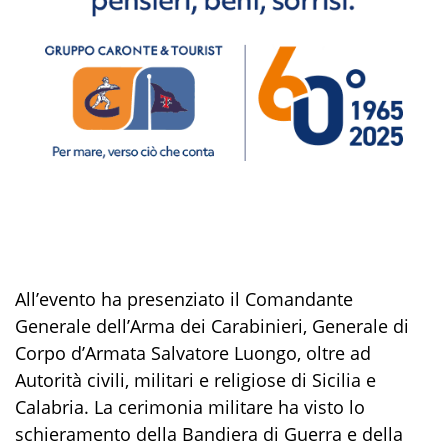
All’evento
ha presenziato il
Comandante
Generale dell’Arma dei Carabinieri
,
Generale di
Corpo d’Armata
Salvatore
Luongo
,
oltre ad
Autorità civili
, militari
e
r
eligiose di Sicilia e
Calabria
.
La cerimonia militare ha
visto lo
schieramento della
Bandiera di
Guerra
e
d
el
la