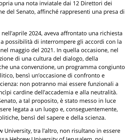
opria una nota inviatale dai 12 Direttori dei
one del Senato, affinché rappresenti una presa di
nell’aprile 2024, aveva affrontato una richiesta
a possibilità di interrompere gli accordi con la
 nel maggio del 2021. In quella occasione, nel
ione di una cultura del dialogo, della
to che una convenzione, un programma congiunto
tico, bensì un’occasione di confronto e
scienza: non potranno mai essere funzionali a
ncìpi cardine dell’accademia e alla neutralità.
Senato, a tal proposito, è stato messo in luce
essere legata a un luogo e, conseguentemente,
litiche, bensì del sapere e della scienza.
University, tra l’altro, non risultano in essere
essa Hebrew University of Jerusalem, poi,