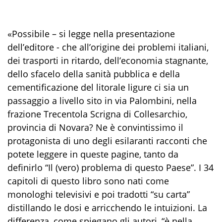
«
Possibile
– si legge nella presentazione
dell’editore -
che all’origine dei problemi italiani,
dei trasporti in ritardo, dell’economia stagnante,
dello sfacelo della sanità pubblica e della
cementificazione del litorale ligure ci sia un
passaggio a livello sito in via Palombini, nella
frazione Trecentola Scrigna di Collesarchio,
provincia di Novara? Ne è convintissimo il
protagonista di uno degli esilaranti racconti che
potete leggere in que
ste pagine, tanto da
definirlo “
Il
(vero) problema di questo Paese”
.
I 34
capitoli di questo libro sono nati come
monol
oghi televisivi e poi tradotti “su carta”
distillando le dosi e arricchendo le intuizioni. La
differe
nza, come spiegano gli autori, “
è nella