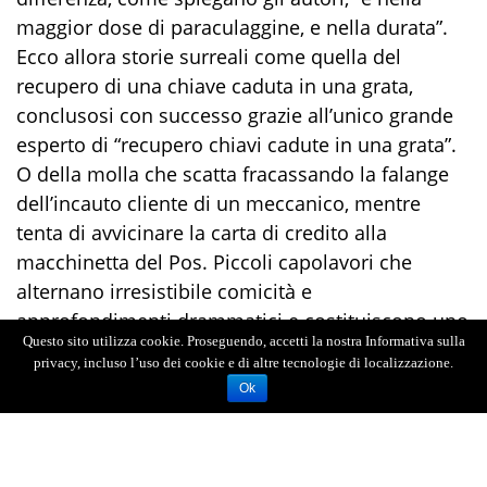
maggior dose d
i paraculaggine, e nella durata”
.
Ecco allora storie surreali come quella del
recupero di una chiave caduta in una grata,
conclusosi con successo graz
ie all’unico grande
esperto di “
recu
pero chiavi cadute in una grata”
.
O della molla che scatta fracassando la falange
dell’incauto cliente di un meccanico, mentre
tenta di avvicinare la carta di credito alla
macchinetta del Pos. Piccoli capolavori che
alternano irresistibile comicità e
approfondimenti drammatici e costituiscono uno
Questo sito utilizza cookie. Proseguendo, accetti la nostra Informativa sulla
specchio fedele della società in cui viviamo.
privacy, incluso l’uso dei cookie e di altre tecnologie di localizzazione.
Storie che invitano a sorridere dei nostri difetti, a
Ok
riflettere sulle assurdità del mondo che ci
circonda e a riscoprire la bellezza di essere
umani
»
.