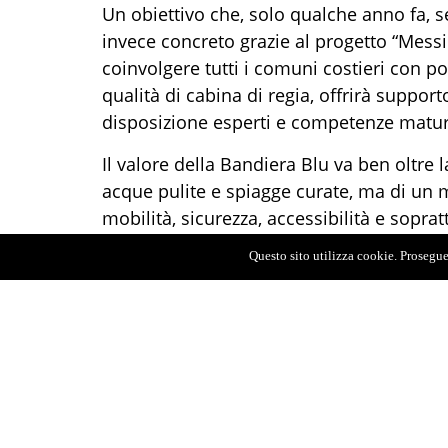
Un obiettivo che, solo qualche anno fa, 
invece concreto grazie al progetto “Messin
coinvolgere tutti i comuni costieri con po
qualità di cabina di regia, offrirà suppo
disposizione esperti e competenze matur
Il valore della Bandiera Blu va ben oltre l
acque pulite e spiagge curate, ma di un 
mobilità, sicurezza, accessibilità e sopr
richiede la collaborazione di istituzioni, o
Questo sito utilizza cookie. Proseguen
chiamati a diventare protagonisti di una n
I numeri confermano la traiettoria positiv
Bandiere Blu, mentre oggi la sola provin
dietro soltanto a realtà consolidate come 
Cosenza (11). Con una programmazione at
possibile.