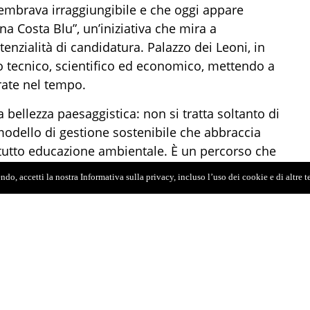
sembrava irraggiungibile e che oggi appare
a Costa Blu”, un’iniziativa che mira a
tenzialità di candidatura. Palazzo dei Leoni, in
rto tecnico, scientifico ed economico, mettendo a
ate nel tempo.
a bellezza paesaggistica: non si tratta soltanto di
modello di gestione sostenibile che abbraccia
attutto educazione ambientale. È un percorso che
peratori turistici, cittadini e giovani generazioni,
do, accetti la nostra Informativa sulla privacy, incluso l’uso dei cookie e di altre 
uova cultura della sostenibilità.
a: nel 2016 l’intera Sicilia contava appena sette
cia di Messina ne vanta nove, posizionandosi
Savona e Salerno (14), Trento (12), Sassari e
tenta, superare questi primati è una sfida