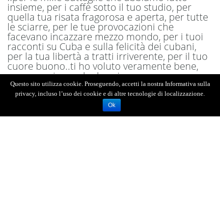
insieme, per i caffè sotto il tuo studio, per
quella tua risata fragorosa e aperta, per tutte
le sciarre, per le tue provocazioni che
facevano incazzare mezzo mondo, per i tuoi
racconti su Cuba e sulla felicità dei cubani,
per la tua libertà a tratti irriverente, per il tuo
cuore buono..ti ho voluto veramente bene,
ma sono sicura che lo sai.
Ciao
Questo sito utilizza cookie. Proseguendo, accetti la nostra Informativa sulla
privacy, incluso l’uso dei cookie e di altre tecnologie di localizzazione.
Il ricordo di Giuseppe Grioli:
Ok
Angelo sei un creativo.
Grioli, io non sono un creativo, io sono il
Creatore!
Le tue provocazioni sono state per la nostra
generazione uno sguardo diverso sul mondo.
Sei stato un gran personaggio della nostra
vita.
La tua passione non si è mai rassegnata alle
“evidenze” e il tuo stile ricordava ad ognuno di
noi cosa fosse stato il PCI. Eri figlio di quella
storia sempre presente nella tua quotidianità.