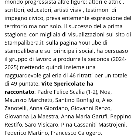
mondo progressista altre figure: attori e attrici,
scrittori
, educatori, artisti visivi
, testimoni di
impegno civico
, prevalentemente espressione del
territorio ma non solo.
Il successo della prima
stagione, con migliaia di visualizzazioni
sul sito di
Stampalibera.it, sulla pagina YouTube di
stampalibera e sui principali social, ha persuaso
il gruppo di lavoro a produrre la
seconda (2024-
2025) mettendo quindi insieme una
ragguardevole galleria di 46 ritratti
per un totale
di 49 puntate.
Vite Spericolate ha
raccontato
:
Padre Felice Scalia (1-2),
Noa
,
Maurizio Marchetti, Santino Bonfiglio, Alex
Zanotelli, Anna Giordano, Giovanni Renzo,
Giovanna La Maestra, Anna Maria
Garufi
, Peppino
Restifo
, Saro
Visicaro
, Pina
Cassaniti
Mastrojeni
,
Federico Martino, Francesco Calogero,