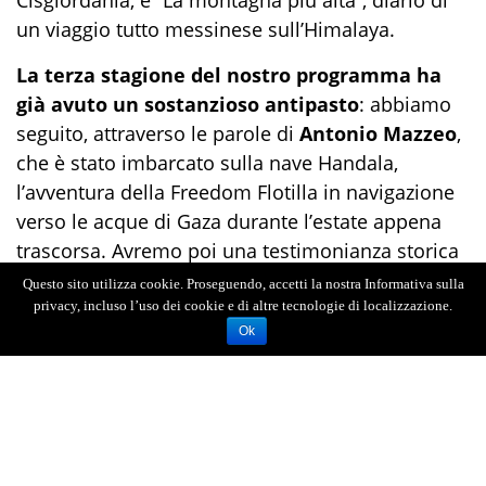
Cisgiordania, e “
La montagna più alta”, diario di
un viaggio
tutto messinese sull’Himalaya.
La terza stagione
del nostro programma
ha
già avuto
un sostanzioso antipasto
: abbiamo
seguito, attraverso le parole di
Antonio Mazzeo
,
che è stato imbarcato sulla nave
Handala
,
l’avventura della
Freedom
Flotilla
in navigazione
verso le acque di Gaza durante l’estate appena
trascorsa.
Avremo poi una testimonianza storica
d’eccezione
: un’intervista inedita di Renato
Questo sito utilizza cookie. Proseguendo, accetti la nostra Informativa sulla
Accorinti a
fratel
A
rturo
Paoli
("Arturo Paoli, la
privacy, incluso l’uso dei cookie e di altre tecnologie di localizzazione.
Ok
forza della tenerezza"), religioso
medaglia d’oro
al
valor civile per avere salvato innumerevoli vite
umane durante l’ultimo conflitto mondiale
, che
pubblichiamo nel decennale della scomparsa
(realizzata con Enrico Di Giacomo e Daniele
Brigandi')
. Poi ancora documentari:
“La Vara