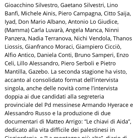
Gioacchino Silvestro, Gaetano Silvestri, Lino
Banfi, Michele Ainis, Piero Campagna, Citto
Saija
,
Iyad, Don Mario Albano, Antonio Lo Giudice,
(Mamma) Carla
Luvarà
, Angela Manca, Ninni
Panzera
, Nadia Terranova, Nichi Vendola,
Thanos
Liossis
, Gianfranco Moraci, Giampiero Cicciò,
Alfio Antico, Daniela Conti, Bruno Samperi, Enzo
Celi, Lillo Alessandro, Piero
Serboli
e Pietro
Mantilla
,
Gazebo
.
La seconda stagione ha visto
,
accanto al consolidato format dell’intervista
singola
,
anche
delle novità come l’intervista
doppia ai due candidati alla segreteria
provinciale del Pd messinese
Armando
Hyerace
e
Alessandro Russo e la produzione di due
documentari di Matteo Arrigo:
“
Le chiavi di Aida”,
dedicato
alla vita difficile dei palestinesi in