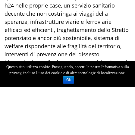
h24 nelle proprie case, un servizio sanitario
decente che non costringa ai viaggi della
speranza, infrastrutture viarie e ferroviarie
efficaci ed efficienti, traghettamento dello Stretto
potenziato e ancor più sostenibile, sistema di
welfare rispondente alle fragilità del territorio,
interventi di prevenzione del dissesto
idrogeologico e di adeguamento antisismico del
Questo sito utilizza cookie. Proseguendo, accetti la nostra Informativa sulla
patrimonio edilizio, contrasto incisivo alle
privacy, incluso l’uso dei cookie e di altre tecnologie di localizzazione.
criminalità organizzate che si rafforzano proprio
Ok
per la carenza d’interventi in campo economico,
sociale, culturale.
Per fare tutto questo servono investimenti,
capacità politiche ed amministrative, serve
abbandonare un progetto come il ponte sullo
Stretto che dilapida ingenti risorse pubbliche per