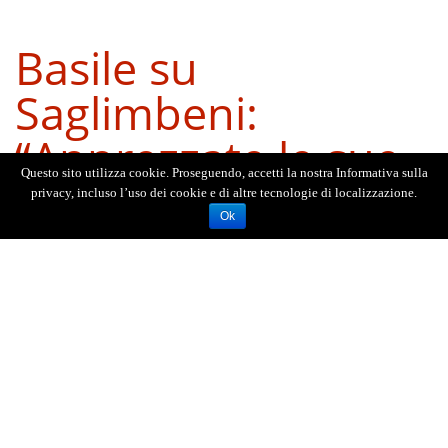
Basile su
Saglimbeni:
“Apprezzate le sue
Questo sito utilizza cookie. Proseguendo, accetti la nostra Informativa sulla
osservazioni”
privacy, incluso l’uso dei cookie e di altre tecnologie di localizzazione.
Ok
Il sindaco ha affermato: “Nel corso della sua
carriera ha ricoperto prestigiosi ruoli dirigenziali
in organizzazioni di rappresentanza sindacale (tra
cui la CGIL) e imprenditoriale. Tra l’altro in
Legacoop Messina e Legapesca Sicilia. Ho
conferito l’incarico al dott. Saglimbeni perché ho
molto apprezzato le sue osservazioni presentate
con autentico spirito di servizio e di interesse