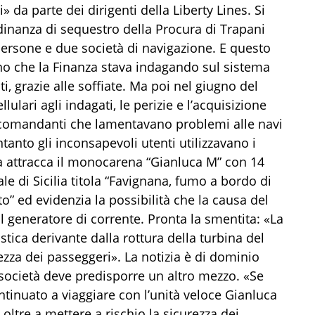
» da parte dei dirigenti della Liberty Lines. Si
dinanza di sequestro della Procura di Trapani
ersone e due società di navigazione. E questo
o che la Finanza stava indagando sul sistema
i, grazie alle soffiate. Ma poi nel giugno del
lulari agli indagati, le perizie e l’acquisizione
e comandanti che lamentavano problemi alle navi
 Intanto gli inconsapevoli utenti utilizzavano i
na attracca il monocarena “Gianluca M” con 14
le di Sicilia titola “Favignana, fumo a bordo di
o” ed evidenzia la possibilità che la causa del
 generatore di corrente. Pronta la smentita: «La
tica derivante dalla rottura della turbina del
rezza dei passeggeri». La notizia è di dominio
a società deve predisporre un altro mezzo. «Se
tinuato a viaggiare con l’unità veloce Gianluca
 oltre a mettere a rischio la sicurezza dei