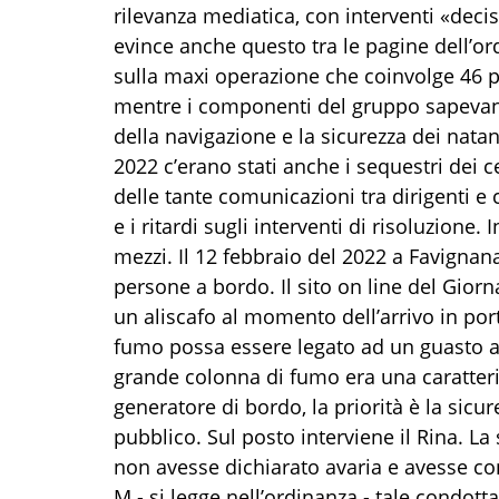
rilevanza mediatica, con interventi «decisi
evince anche questo tra le pagine dell’or
sulla maxi operazione che coinvolge 46 p
mentre i componenti del gruppo sapevan
della navigazione e la sicurezza dei natant
2022 c’erano stati anche i sequestri dei cel
delle tante comunicazioni tra dirigenti 
e i ritardi sugli interventi di risoluzione.
mezzi. Il 12 febbraio del 2022 a Favigna
persone a bordo. Il sito on line del Giorna
un aliscafo al momento dell’arrivo in port
fumo possa essere legato ad un guasto al
grande colonna di fumo era una caratteris
generatore di bordo, la priorità è la sicu
pubblico. Sul posto interviene il Rina. L
non avesse dichiarato avaria e avesse con
M - si legge nell’ordinanza - tale condotta