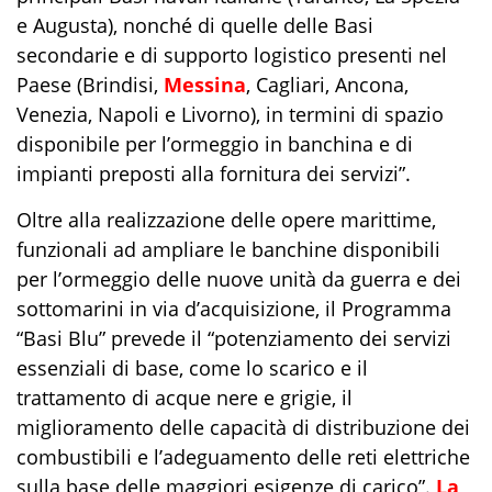
e
Augusta
), nonché di quelle
delle Basi
secondarie e di supporto logistico presenti nel
Paese (
Brindisi
,
Messina
,
Cagliari
,
Ancona
,
Venezia
,
Napoli
e
Livorno
), in term
ini di spazio
disponibile per l’
ormeggio in banc
hina e di
impianti preposti
alla fornitura dei servizi
”
.
Oltre alla realizzazione delle opere marit
time,
funzionali ad ampliare le banchine disponibili
per l’
ormeggio
delle nuove unità da guerra e dei
sottomarini in via d’acquisizione
,
il Programma
“Basi Blu” prevede il “
potenzia
mento
de
i servizi
essenzial
i di base, come lo scarico e il
trattamento di acque nere e grigie,
il
migliora
m
e
nto
del
le capacità di distribuzione dei
combustibili e
l’
adegua
m
e
nto
del
le
reti
elettriche
sulla base delle maggiori esigenze di carico
”
.
La