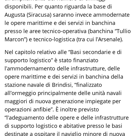
disponibili
. Per quanto riguarda la base di
Augusta (Siracusa) saranno invece ammodernate
l
e opere
marittime e dei servizi
in banchina
presso le aree tecnico-operativa (banchina
“
Tullio
Marcon
”
) e tecnico
-
logistica
(tra cui l’
Arsenale).
Nel capitolo relativo alle “
Basi secondarie e di
supporto logistico
” è stato finanziato
l’a
mmod
ernamento delle infrastrutture,
delle
opere marittime e dei servizi in banchina della
stazione navale
di Brindisi,
“
final
izzato
all’ormeggio
principalmente delle unità navali
maggiori di nuova generazione impiegate per
operazioni anfibie
”. È
inoltre previsto
“l’
adeguamento delle opere e delle infrastrutture
di supporto logistico e
abitative presso le basi
destinate a ospitare il navigli
o minore di nuova