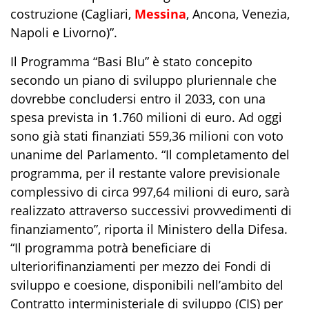
costruzione (
Cagliari,
Messina
, Ancona, Venezia,
Napoli e Livorno)
”
.
Il
P
rogramma
“Basi Blu”
è
stato
concepito
secondo un piano di sviluppo pluriennale
che
dovrebbe concludersi entro i
l 2033
, con una
spesa prevista
in
1.760 milioni di euro
.
Ad oggi
sono già stati finanziati
559,36
milioni
con voto
unanime del Parlamento
.
“
Il completamento del
programma, per il restante valore previsi
onale
complessivo di
circa
997,64 milioni
di euro
, sarà
realizzato attraverso successivi provvedimenti di
finanziamento
”, riporta il Ministero della Difesa
.
“I
l programma
potrà
beneficiare di
ulteriori
finanziamenti per mezzo dei
Fondi di
sviluppo e coesione
, disponibili nell’ambito del
Contratto
interminis
teriale di sviluppo (CIS) per