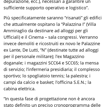
depurazione, ecc
.
), necessari a garantire un
sufficiente supporto operativo e logistico”.
Più specificatamente
saranno
“risana
ti”
gl
i edifici
che attualmente ospitano la “Palazzina I” (Villa
Ammiraglio da destinare ad alloggi per gli
Ufficiali) e il
C
inema – sala congressi. Verranno
invece demoliti e ricostruiti
ex novo
le Palazzine
ex Lante, De Lutti, “N” (destinate tutte ad alloggi
per il personale militare); l’ex Magazzino
doganale; i
m
agazzini SCC64 e SCC65; la
mensa
di servizio; l’i
nfermeria presidiaria; il
c
omplesso
sportivo; lo
spogliatoio tennis; la p
alestra; i
c
ampi da
calcio e basket; l’o
fficina S.E.N.; la
c
abina elettrica.
“
In questa fase di progettazione non è a
ncora
stato definito un preciso
cronoprogramma delle