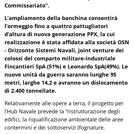
Commissariato
”
.
L’ampliamento della banchina
consentirà
l’ormeggio fino a quattro
pattugliatori
d’altura di nuova generazione
PPX
,
la cui
realizzazione
è stata affidata
alla società OSN
-
Orizzonte Sistemi Navali
, joint venture dei
colossi del comparto militare-industriale
Fincantieri
SpA
(51%) e Leonardo
SpA
(49%).
Le
nuove
unità da guerra
saranno lungh
e
95
metri, largh
e
14,2 e avranno un dislocamento
di 2.400 tonnellate.
Relativamente alle opere a terra,
il progetto per
l’
Hub
Navale prevede
la
“ristrutturazione degli
edifici, la riqualificazione ambientale delle aree
contermini e dei
sottoservizi
(fognature,