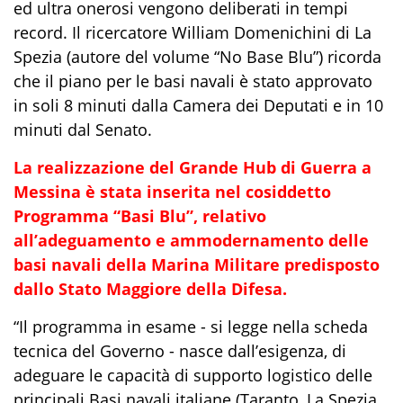
ed ultra onerosi vengono deliberati in tempi
record. Il ricercatore William Domenichini di La
Spezia (autore del volume “No Base Blu”) ricorda
che il piano per le basi navali è stato approvato
in soli 8 minuti dalla Camera dei Deputati e in 10
minuti
dal
Senato.
La
realizzazione del Grande
Hub
di Guerra a
Messina è stat
a
inserit
a
nel cosiddetto
Programma “Basi Blu”
, relativo
all’adeguamento e ammodernamento delle
basi navali della Marina Militare predisposto
dal
lo Stato Maggiore della Difesa.
“
Il programma in esame - si legge nella scheda
tecnica
del Governo
- nasce dall
’
esigenza, di
adeguare le capacità di
supporto logistico delle
principali Basi navali italiane (
Taranto
,
La Spezia