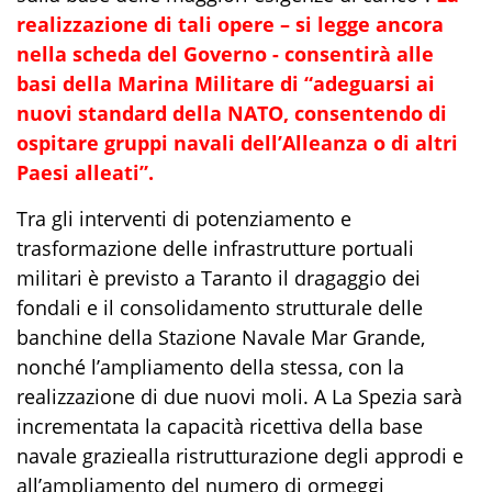
realizzazione di tal
i opere – si legge ancora
nella
scheda
del Governo
- consentirà all
e
basi
della Marina Militare di “
adeguarsi ai
nuovi
standard della NATO
, consentendo
di
ospitare gruppi navali dell’
Alleanza o di altri
Paesi alleati
”
.
Tra gli interventi di potenziamento e
trasformazione delle infrastrutture portuali
militari è previsto
a
Taranto
il
dragaggio dei
fondali
e il
consolidamento
strutturale delle
banchine
della Stazione Navale Mar Grande
,
nonché l’
ampliamento
della stessa, con la
realizzazione di due nuovi moli
. A
La Spezia
sarà
increment
ata
la
capacità ricettiva
della base
navale
grazie
al
la ristrutturazione degli approdi
e
all’
ampliamento del numero di ormeggi