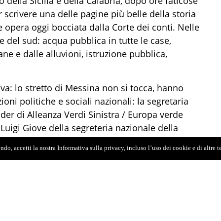
della Sicilia e della Calabria, dopo ore faticose
r scrivere una delle pagine più belle della storia
opera oggi bocciata dalla Corte dei conti. Nelle
te del sud: acqua pubblica in tutte le case,
rane e dalle alluvioni, istruzione pubblica,
iva: lo stretto di Messina non si tocca, hanno
oni politiche e sociali nazionali: la segretaria
eader di Alleanza Verdi Sinistra / Europa verde
Luigi Giove della segreteria nazionale della
si Caminiti, l’eurodeputato ed ex sindaco di
do, accetti la nostra Informativa sulla privacy, incluso l’uso dei cookie e di altre 
volti noti dei movimenti messinesi: Renato
ruzzi, Federico Alagna, Gino Sturniolo, padre
so per un paio d'ore. Tra gli slogan più gridati
e sullo Stretto va bocciato”, un chiaro