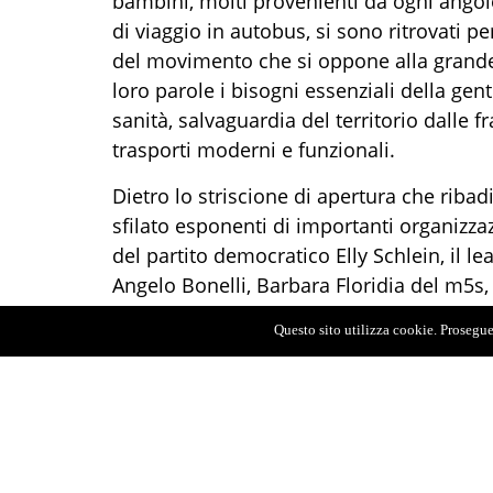
bambini, molti provenienti da ogni angolo 
di viaggio in autobus, si sono ritrovati pe
del movimento che si oppone alla grande 
loro parole i bisogni essenziali della gen
sanità, salvaguardia del territorio dalle f
trasporti moderni e funzionali.
Dietro lo striscione di apertura che ribad
sfilato esponenti di importanti organizzazi
del partito democratico Elly Schlein, il l
Angelo Bonelli, Barbara Floridia del m5s, 
CGIL, la sindaca di Villa san Giovanni Giu
Questo sito utilizza cookie. Proseguen
Palermo Leoluca Orlando. C’erano anche 
Accorinti, Daniele Ialacqua, Mariella Valb
Felice Scalia.
Il corteo è andato avanti rumoroso e festo
"La Corte dei conti lo ha motivato, il pont