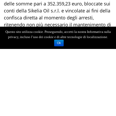
delle somme pari a 352.359,23 euro, bloccate sui
conti della Sikelia Oil s.r.l. e vincolate ai fini della
confisca diretta al momento degli arresti,
ritenendo non più necessario il mantenimento di
quel vincolo patrimoniale. In occasione del
Questo sito utilizza cookie. Proseguendo, accetti la nostra Informativa sulla
privacy, incluso l’uso dei cookie e di altre tecnologie di localizzazione.
sequestro, il Gip aveva accolto la richiesta della
Ok
Procura di prevedere, in caso di incapienza dei
conti societari, la possibilità di un sequestro per
equivalente sui beni personali di Marchetta e
Biondo fino al medesimo importo. Il Riesame ha
però limitato l’ambito delle misure reali,
disponendo il dissequestro delle somme giacenti
sui conti della società. Diverso, invece, l’esito per
le misure personali: il TdR ha rigettato la
richiesta di annullamento dei domiciliari,
confermando la misura cautelare, ritenendo
ancora attuale il rischio di reiterazione dei reati e