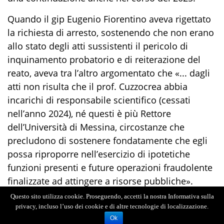
Quando il gip Eugenio Fiorentino aveva rigettato
la richiesta di arresto, sostenendo che non erano
allo stato degli atti sussistenti il pericolo di
inquinamento probatorio e di reiterazione del
reato, aveva tra l’altro argomentato che «... dagli
atti non risulta che il prof. Cuzzocrea abbia
incarichi di responsabile scientifico (cessati
nell’anno 2024), né questi è più Rettore
dell’Università di Messina, circostanze che
precludono di sostenere fondatamente che egli
possa riproporre nell’esercizio di ipotetiche
funzioni presenti e future operazioni fraudolente
finalizzate ad attingere a risorse pubbliche».
Questo sito utilizza cookie. Proseguendo, accetti la nostra Informativa sulla
Con questo nuovo atto investigativo la Procura
privacy, incluso l’uso dei cookie e di altre tecnologie di localizzazione.
diretta da Antonio D’Amato sostiene in pratica
Ok