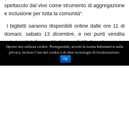
spettacolo dal vivo come strumento di aggregazione
e inclusione per tutta la comunità".
I biglietti saranno disponibili online dalle ore 11 di
domani, sabato 13 dicembre, e nei punti vendita
autorizzati dalle ore 11 di giovedì 18 dicembre.
Questo sito utilizza cookie. Proseguendo, accetti la nostra Informativa sulla
privacy, incluso l’uso dei cookie e di altre tecnologie di localizzazione.
Ok
Scheda artistica
Al centro di ‘Bello di mamma!’ (scritto dallo stesso
Brignano con Graziano Cutrona, Manuela D’Angelo,
Luciano Federico e Alessio Parenti) c’è l’idea di un
ritorno all’abbraccio protettivo dell’infanzia: la voce
della madre che placa le paure, una tazza di
cioccolata, i cartoni animati, una coperta che scalda
gambe e cuore. Da questa immagine universale