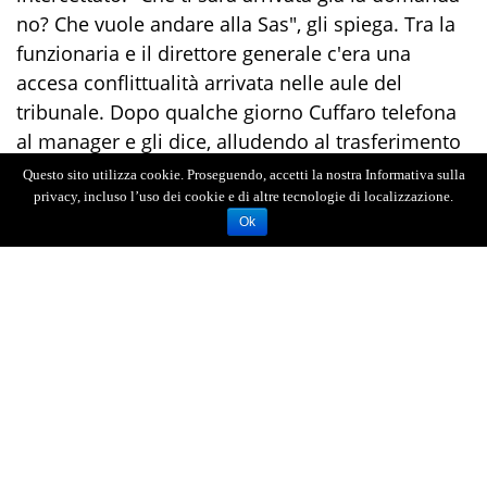
no? Che vuole andare alla Sas", gli spiega. Tra la
funzionaria e il direttore generale c'era una
accesa conflittualità arrivata nelle aule del
tribunale. Dopo qualche giorno Cuffaro telefona
al manager e gli dice, alludendo al trasferimento
della moglie: "Ieri ho parlato con Parlavecchio e
Questo sito utilizza cookie. Proseguendo, accetti la nostra Informativa sulla
te lo stanno facendo".
privacy, incluso l’uso dei cookie e di altre tecnologie di localizzazione.
Ok
L'interessamento dell'ex governatore prima nel
fare nominare Caltagirone ai vertici dell'azienda,
poi nell'aiutare la moglie sarebbe stato, per
l'accusa, finalizzato al "potersi poi garantire di
sfruttare a proprio vantaggio i poteri connessi
alla funzione ricoperta".
"Tra le utilità ricevute da Caltagirone da inserire
nella cornice di tali cointeressenze, così