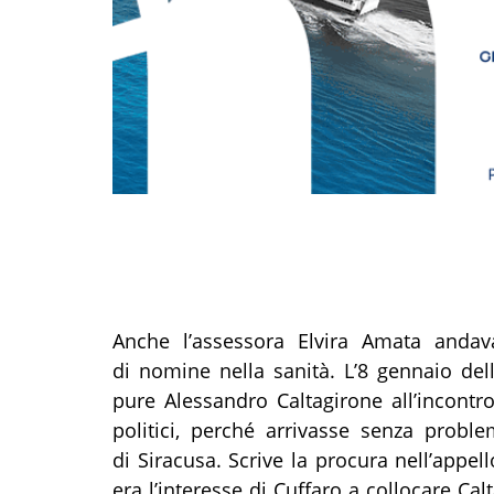
Anche l’assessora Elvira Amata andav
di nomine nella sanità. L’8 gennaio del
pure Alessandro Caltagirone all’incontr
politici, perché arrivasse senza proble
di Siracusa. Scrive la procura nell’appel
era l’interesse di Cuffaro a collocare Cal