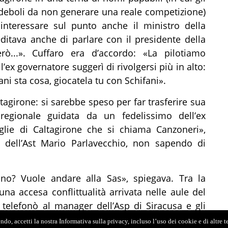
 deboli da non generare una reale competizione)
 interessare sul punto anche il ministro della
editava anche di parlare con il presidente della
rò...». Cuffaro era d’accordo: «La pilotiamo
l’ex governatore suggerì di rivolgersi più in alto:
ni sta cosa, giocatela tu con Schifani».
tagirone: si sarebbe speso per far trasferire sua
a regionale guidata da un fedelissimo dell’ex
glie di Caltagirone che si chiama Canzoneri»,
le dell’Ast Mario Parlavecchio, non sapendo di
no? Vuole andare alla Sas», spiegava. Tra la
 una accesa conflittualità arrivata nelle aule del
telefonò al manager dell’Asp di Siracusa e gli
oglie : «Ieri ho parlato con Parlavecchio e te lo
do, accetti la nostra Informativa sulla privacy, incluso l’uso dei cookie e di altre 