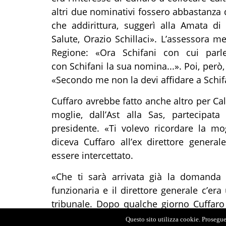
altri due nominativi fossero abbastanza
che addirittura, suggerì alla Amata di
Salute, Orazio Schillaci». L’assessora m
Regione: «Ora Schifani con cui parle
con Schifani la sua nomina...». Poi, però, 
«Secondo me non la devi affidare a Schifa
Cuffaro avrebbe fatto anche altro per Cal
moglie, dall’Ast alla Sas, partecipat
presidente. «Ti volevo ricordare la mo
diceva Cuffaro all’ex direttore genera
essere intercettato.
«Che ti sarà arrivata già la domanda 
funzionaria e il direttore generale c’era
tribunale. Dopo qualche giorno Cuffaro 
disse, alludendo al trasferimento della m
Questo sito utilizza cookie. Proseguen