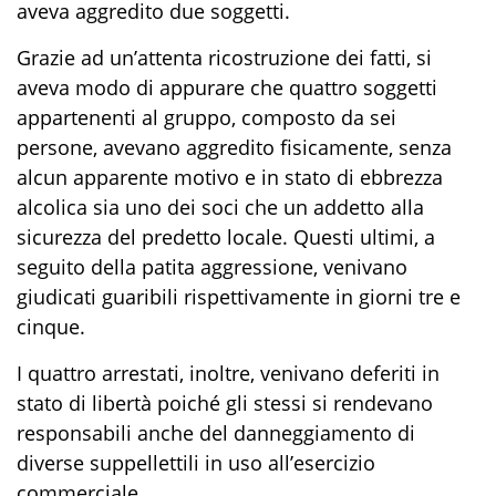
aveva aggredito
due soggetti
.
Grazie ad un’
attenta ricostruzione dei fatti,
si
aveva modo di appurare che quattro soggetti
appartenenti al gruppo,
composto da sei
persone,
avevano
aggredito fisicamente,
senza
alcun appar
e
nte motivo e in stato di ebbrezza
alcolica sia uno dei soci che un addetto alla
sicurezza del predetto locale
. Questi ultimi, a
seguito
della patita aggressione
, venivano
giudicati guaribili rispettivamente in giorni tre e
cinque.
I
quattro arrestati
, inoltre,
venivano deferiti in
stato di libertà poiché gli stessi
si rendevano
responsabili anche
del danneggiamento di
diverse
suppellettili
in uso a
ll’
esercizio
commerciale.