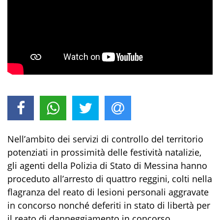
Nell’ambito d
ei servizi di controllo del territorio
potenziati in prossimità delle festività natalizie
,
gli
agenti
del
la
Polizia di Stato
di
Messina
ha
nno
proceduto all’arresto di quattro reggini, colti
nella
flagranza del reato di
lesioni personali agg
ravate
in concorso nonché deferiti in stato di libertà per
il
reato di
danneggiamento in concorso.