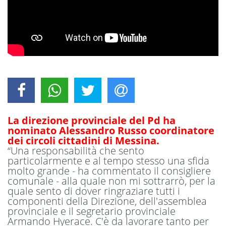
La direzione provinciale del Pd ha
nominato Alessandro Russo coordinatore
dei circoli cittadini di Messina.
“Una responsabilità che sento
particolarmente e al tempo stesso una sfida
molto grande - ha commentato il consigliere
comunale - alla quale non mi sottrarrò, per la
quale sento di dover ringraziare tutti i
componenti della Direzione, dell'assemblea
provinciale e il segretario provinciale
Armando Hyerace. C'è da lavorare tanto per