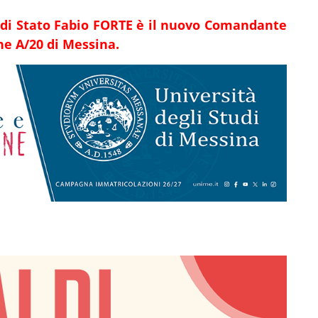
 di
Stato
Fabio FORTE
è il nuovo Comandante
ne A/20 di Messina.