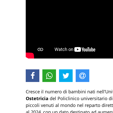
Cresce il numero di bambini nati nell’Un
Ostetricia
del Policlinico universitario d
piccoli venuti al mondo nel reparto diret
al 2024, con un dato destinato ad aument