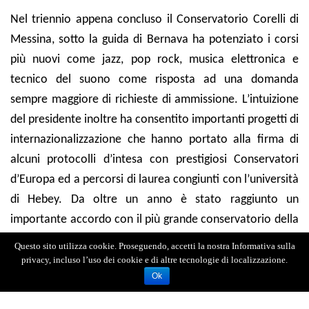
Nel triennio appena concluso il Conservatorio Corelli di
Messina, sotto la guida di Bernava ha potenziato i corsi
più nuovi come jazz, pop rock, musica elettronica e
tecnico del suono come risposta ad una domanda
sempre maggiore di richieste di ammissione. L’intuizione
del presidente inoltre ha consentito importanti progetti di
internazionalizzazione che hanno portato alla firma di
alcuni protocolli d’intesa con prestigiosi Conservatori
d’Europa ed a percorsi di laurea congiunti con l’università
di Hebey. Da oltre un anno è stato raggiunto un
importante accordo con il più grande conservatorio della
Cina, quello di Pechino (che ha più di 24 mila studenti).
Questo sito utilizza cookie. Proseguendo, accetti la nostra Informativa sulla
Una visione strategica di ampio respiro che sta portando
privacy, incluso l’uso dei cookie e di altre tecnologie di localizzazione.
Ok
i docenti del Conservatorio a tenere lezioni e masterclass
in Cina e gli studenti e le studentesse cinesi ad