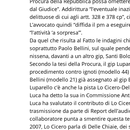
Procura della Repubblica possa omettere 
dal Giudice”. Addirittura “l’eventuale ina
delittuose di cui agli artt. 328 e 378 cp”, 
L’avvocato quindi “diffida il pm a eseguir
“l’attività ‘a sorpresa’”.
Da quel che risulta al Fatto le indagini c
soprattutto Paolo Bellini, sul quale pende
nissena, davanti a un altro gip, Santi Bol
Secondo la tesi della Procura, il gip Lup
procedimento contro ignoti (modello 44)
Bellini (modello 21) già assegnato al gip 
Luparello c’è anche la pista Lo Cicero-Del
Luca ha detto la sua in Commissione Antim
Luca ha svalutato il contributo di Lo Cice
trasmissione da parte di Report dell’audio
collaboratore punta a smentire questa tes
2007, Lo Cicero parla di Delle Chiaie, dei