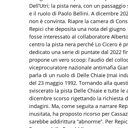
Dell’Utri; la pista nera, con un passaggio 
e il ruolo di Paolo Bellini. A dicembre 20
non è convinta. Riapre la camera di Consig
Repici che deposita una nota del giugno 1
fosse interessato al collaboratore Albert
centro la pista nera perché Lo Cicero è p
dedicato una serie di puntate dal 2022 fin
propone un vero scoop: l’audio del colloq
viceprocuratore nazionale antimafia Gian
parla di un ruolo di Delle Chiaie (mai ind
del 23 maggio 1992. Tornando alla questio
sviscerato la pista Delle Chiaie e tutte le a
dicembre scorso rigettando la richiesta d
indagini. Ma, come seguita a narrare Repic
inusitata, ha proposto ricorso per Cassaz
sarebbe addirittura “abnorme”. Per Repici