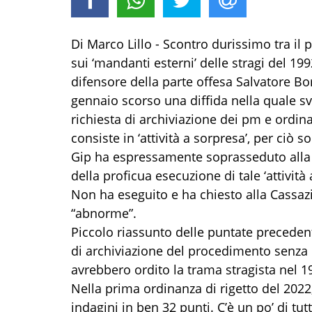
Di Marco Lillo - Scontro durissimo tra il p
sui ‘mandanti esterni’ delle stragi del 19
difensore della parte offesa Salvatore Bors
gennaio scorso una diffida nella quale sv
richiesta di archiviazione dei pm e ordina
consiste in ‘attività a sorpresa’, per ciò 
Gip ha espressamente soprasseduto alla
della proficua esecuzione di tale ‘attivit
Non ha eseguito e ha chiesto alla Cassazi
“abnorme”.
Piccolo riassunto delle puntate precedenti
di archiviazione del procedimento senza i
avrebbero ordito la trama stragista nel 1
Nella prima ordinanza di rigetto del 2022
indagini in ben 32 punti. C’è un po’ di tut