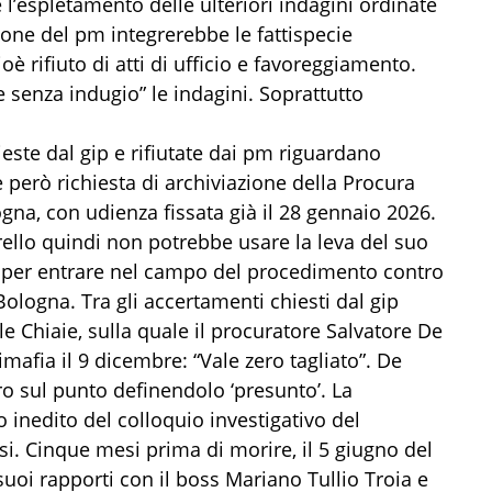
l’espletamento delle ulteriori indagini ordinate
zione del pm integrerebbe le fattispecie
cioè rifiuto di atti di ufficio e favoreggiamento.
e senza indugio” le indagini. Soprattutto
hieste dal gip e rifiutate dai pm riguardano
 però richiesta di archiviazione della Procura
ogna, con udienza fissata già il 28 gennaio 2026.
arello quindi non potrebbe usare la leva del suo
 per entrare nel campo del procedimento contro
Bologna. Tra gli accertamenti chiesti dal gip
le Chiaie, sulla quale il procuratore Salvatore De
afia il 9 dicembre: “Vale zero tagliato”. De
ro sul punto definendolo ‘presunto’. La
 inedito del colloquio investigativo del
i. Cinque mesi prima di morire, il 5 giugno del
 suoi rapporti con il boss Mariano Tullio Troia e