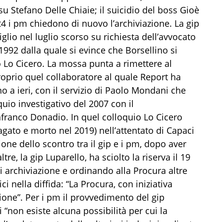
su Stefano Delle Chiaie; il suicidio del boss Gioè
24 i pm chiedono di nuovo l’archiviazione. La gip
lio nel luglio scorso su richiesta dell’avvocato
992 dalla quale si evince che Borsellino si
o Lo Cicero. La mossa punta a rimettere al
roprio quel collaboratore al quale Report ha
o a ieri, con il servizio di Paolo Mondani che
uio investigativo del 2007 con il
franco Donadio. In quel colloquio Lo Cicero
agato e morto nel 2019) nell’attentato di Capaci
ne dello scontro tra il gip e i pm, dopo aver
ltre, la gip Luparello, ha sciolto la riserva il 19
i archiviazione e ordinando alla Procura altre
i nella diffida: “La Procura, con iniziativa
ione”. Per i pm il provvedimento del gip
 “non esiste alcuna possibilità per cui la