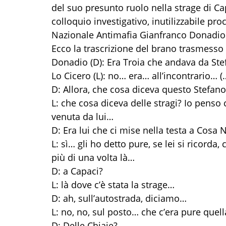
del suo presunto ruolo nella strage di Ca
colloquio investigativo, inutilizzabile pr
Nazionale Antimafia Gianfranco Donadio
Ecco la trascrizione del brano trasmesso i
Donadio (D): Era Troia che andava da Ste
Lo Cicero (L): no… era… all’incontrario… 
D: Allora, che cosa diceva questo Stefano 
L: che cosa diceva delle stragi? Io penso
venuta da lui…
D: Era lui che ci mise nella testa a Cosa N
L: sì… gli ho detto pure, se lei si ricorda,
più di una volta là…
D: a Capaci?
L: là dove c’è stata la strage…
D: ah, sull’autostrada, diciamo…
L: no, no, sul posto… che c’era pure que
D: Delle Chiaie?