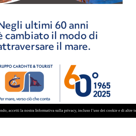
do, accetti la nostra Informativa sulla privacy, incluso l’uso dei cookie e di altre 