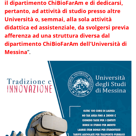
il dipartimento ChiBioFarAm e di dedicarsi,
pertanto, ad attività di studio presso altre
Università o, semmai, alla sola attività
didattica ed assistenziale, da svolgersi previa
afferenza ad una struttura diversa dal
dipartimento ChiBioFarAm dell’Università di
Messina
”.