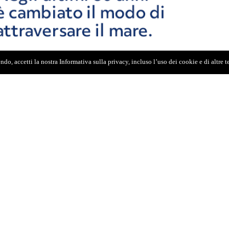
do, accetti la nostra Informativa sulla privacy, incluso l’uso dei cookie e di altre 
rveglianza sulle Procure del Distretto e anche di
nerzia investigativa. Come il Fatto ha già
ellino, fratello di Paolo Borsellino ucciso a via