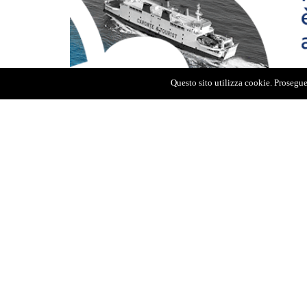
Questo sito utilizza cookie. Proseguen
Il procuratore generale ha il potere di so
avocazione delle indagini nell’ipotesi di i
raccontato, Repici legale di Salvatore Bors