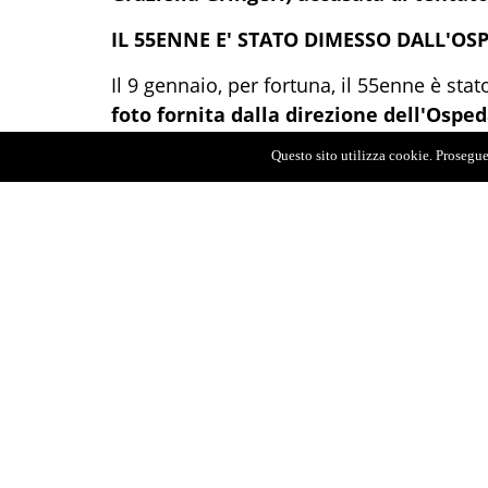
IL 55ENNE E' STATO DIMESSO DALL'OS
Il 9 gennaio, per fortuna, il 55enne è sta
foto fornita dalla direzione dell'Ospe
Pronto Soccorso in codice rosso, in condi
Questo sito utilizza cookie. Proseguen
personale del 118 che aveva allertato i ca
intervento coordinato e tempestivo di card
minuti hanno stabilizzato le sue condizion
La Direzione Strategica, nei giorni scorsi
l’efficacia del team multidisciplinare, so
abbia fatto la differenza in una situazi
Il 55enne era giunto al Pronto Soccorso i
dal dottore Giuseppe Allegra, che ha attiv
TAC con mezzo di contrasto.
La radiologa Simona Caloggero ha iden