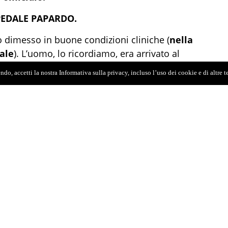
PEDALE PAPARDO.
to dimesso in buone condizioni cliniche (
nella
dale
). L’uomo, lo ricordiamo, era arrivato al
zioni critiche, dopo essere stato soccorso dal
do, accetti la nostra Informativa sulla privacy, incluso l’uso dei cookie e di altre 
rabinieri. La sua vita è salva grazie a un
iologi, anestesisti e chirurghi, che in soli 40
i e scongiurato l’esito fatale.
, ha espresso orgoglio per la prontezza e
ttolineando come la collaborazione tra specialisti
one di massima emergenza.
n codice rosso. Subito è stato preso in carico
ato tutti gli accertamenti necessari, inclusa una
tificato una lesione cardiaca con