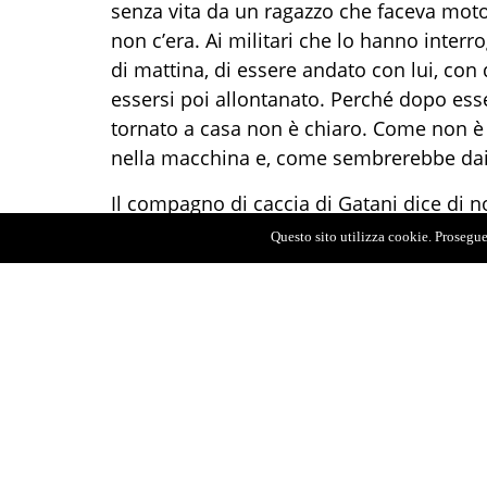
senza vita da un ragazzo che faceva moto
non c’era. Ai militari che lo hanno interro
di mattina, di essere andato con lui, con 
essersi poi allontanato. Perché dopo ess
tornato a casa non è chiaro. Come non è 
nella macchina e, come sembrerebbe dai 
Il compagno di caccia di Gatani dice di non
avrebbero sequestrato i i fucili che l’uo
Questo sito utilizza cookie. Proseguen
sequestrate anche le armi di altri cacciat
I tre sarebbero morti alle 8 di mattina. L’a
posizione supina, sono stati uccisi con 
sarebbe stato il primo a morire, poi sareb
raggiunto a un fianco da un colpo esplos
distanza ravvicinata. Ricostruzione che r
sulla scena.