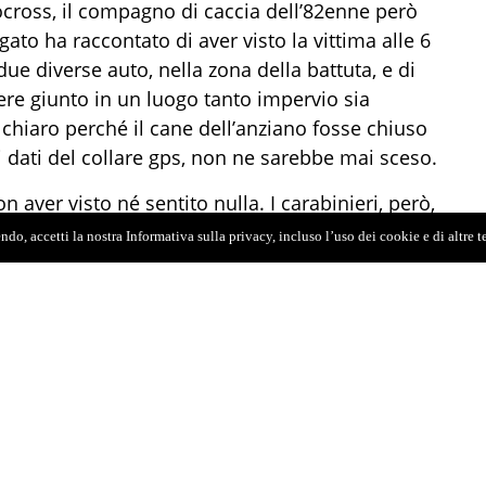
cross, il compagno di caccia dell’82enne però
gato ha raccontato di aver visto la vittima alle 6
due diverse auto, nella zona della battuta, e di
ere giunto in un luogo tanto impervio sia
chiaro perché il cane dell’anziano fosse chiuso
dati del collare gps, non ne sarebbe mai sceso.
 aver visto né sentito nulla. I carabinieri, però,
mo teneva in casa, come sarebbero state
do, accetti la nostra Informativa sulla privacy, incluso l’uso dei cookie e di altre 
ori della zona.
nziano e il maggiore dei fratelli, trovati in
un colpo ciascuno al torace. Giuseppe Pino
be toccato all’82enne, infine al ragazzo,
o da lontano e poi da un altro sparato a
afforza la tesi della presenza del quarto uomo