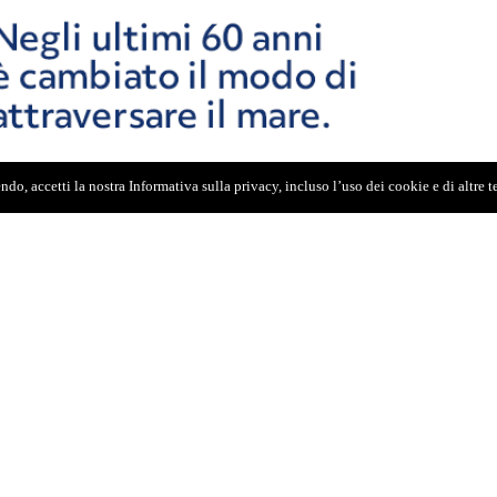
do, accetti la nostra Informativa sulla privacy, incluso l’uso dei cookie e di altre 
 un rione del centro città
. A
seguito di una