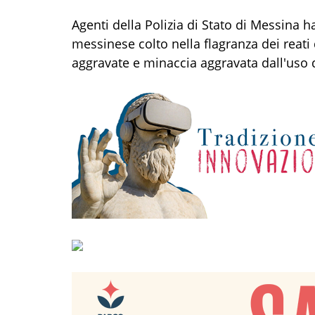
Agenti della Polizia di Stato di
Messina ha
messinese
colto
nella
flagranza d
e
i
reat
i
aggravate e minaccia aggravata dall'uso 