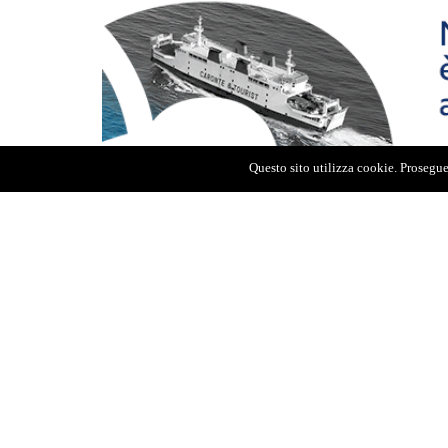
Questo sito utilizza cookie. Proseguen
I fatti risalgono al
lo scorso 2 febbraio,
in