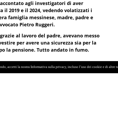
accontato agli investigatori di aver
a il 2019 e il 2024, vedendo volatizzati i
tera famiglia messinese, madre, padre e
avvocato Pietro Ruggeri.
, grazie al lavoro del padre, avevano messo
estire per avere una sicurezza sia per la
dopo la pensione. Tutto andato in fumo.
do, accetti la nostra Informativa sulla privacy, incluso l’uso dei cookie e di altre 
nti oggi) Samuel Gatto e Stefania Conti Gallenti
e necessarie autorizzazioni della Consob ad
inanziari - l'acquisto di oro da investimento
i fatto riconducibile a loro, e il contestuale
ltra delle società coinvolte, facendo in cambio
so di remunerazione fisso del 4% mensile: cioè
tura del 48% l’anno, asseritamente derivante da