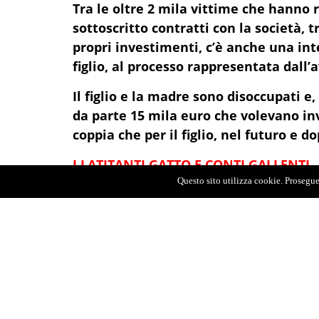
Tra le oltre 2 mila vittime che hanno r
sottoscritto contratti con la società, tr
propri investimenti, c’è anche una in
figlio, al processo rappresentata dall’
Il figlio e la madre sono disoccupati e
da parte 15 mila euro che volevano inv
coppia che per il figlio, nel futuro e 
I LATITANTI GATTO E CONTI GALLENTI.
Questo sito utilizza cookie. Proseguen
Compagni nel lavoro e nella vita, i (latita
per anni hanno promosso - senza avere l
attività di offerta fuori sede di prodotti f
presso una società formalmente terza ma d
deposito del metallo prezioso presso un'a
balenare l’appetitosa promessa di un tas
l’enormità golosa di un guadagno addirit