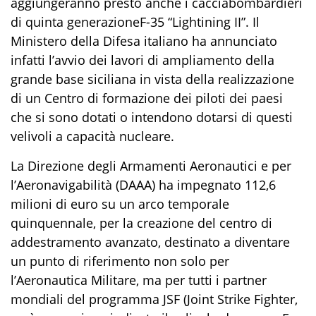
aggiungeranno presto anche i cacciabombardieri
di quinta generazione
F-35 “Lightining II”. Il
M
inistero della Difesa italiano ha
annunciato
infatti
l’avvio dei lavori di ampliamento della
grande base
siciliana
in vista della realizzazione
di un Centro di formazione dei piloti dei paesi
che si so
no dotati o intendono dotarsi di questi
velivoli
a capacità nucleare
.
L
a Direzione degli Armamenti Aeronautici e per
l’Aeronavigabilità (DAAA) ha impegnato 112,6
milioni di euro su un arco temporale
quinquennale, per la creazione del centro di
addestramento avanzato, destinato a diventare
un punto di riferimento non solo per
l’Aeronautica Militare, ma per tutti i partner
mondiali del programma JSF (
J
oint Strike Fighter
,