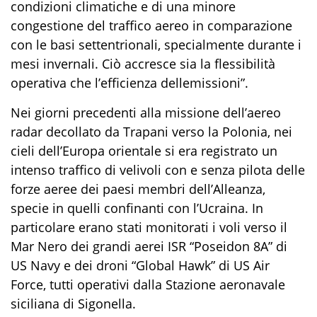
condizioni climatiche e di una minore
congestione del traffico aereo in comparazione
con le basi settentrionali, specialmente durante i
mesi invernali. Ciò accresce sia la
flessibilità
operativa che l’efficienza del
l
e
missioni”.
Nei giorni precedenti alla missione del
l’aereo
radar decollato da Trapani verso la Polonia,
nei
cieli dell’Europa orientale
si era
registrato un
intenso traffico di velivoli con e senza pilota delle
forze aeree dei paesi membri dell’Alleanza,
specie in quelli confinanti con l’Ucraina. In
particolare
era
no stati monitorati i voli verso il
Mar Nero dei grandi aerei
ISR
“Poseidon 8A” di
US Nav
y
e dei droni “Global Hawk” di US Air
Force, tutti operativi dalla Stazione aeronavale
siciliana di Sigonella.