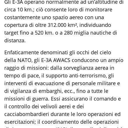
Gli
E-3A
operano normalmente ad un’altitudine di
circa 10 km
.
; ciò consente loro di monitorare
costantemente uno spazio aereo con una
copertura di oltre
312
.
000 km²
, individuando
target fino a
52
0 km.
o
a
28
0
miglia nautiche
di
distanza.
Enfaticamente denominati
gli occhi del cielo
della NATO
, gli
E-3A AWACS
conducono un ampio
raggio di missioni: dalla sorveglianza aerea in
tempo di pace, il supporto anti-terrorismo, gli
interventi di evacuazione di personale militare e
di
vigilanza di
embarg
hi
,
ecc., fino a tutte le
missioni di guerra.
Essi a
ssicurano il comando e
il
controllo dei velivoli aerei e dei
cacciabombardieri durante le loro operazioni ed
esercitazioni; il coordinamento delle operazioni