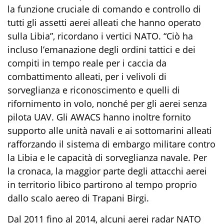
la funzione cruciale di comando e controllo di
tutti gli assetti aerei alleati che hanno operato
sulla
Lib
i
a
”, ricordano i vertici NATO
.
“Ciò ha
incluso l’emanazione degli ordini tattici e dei
compiti in tempo reale
per
i caccia
da
combattimento alleati,
per
i velivoli di
sorveglianza e riconoscimento e quelli di
rifornimento in volo, nonché
per gli aerei
senza
pilota
UAV.
Gli
AWACS
hanno
inoltre fornito
supporto alle unità navali e ai sottomarini alleati
rafforzando il sistema di
embargo
militare contro
la
Lib
i
a
e le capacità di sorveglianza navale
.
Per
la cronaca, la maggior parte degli attacchi aerei
in territorio libico partirono al tempo proprio
dallo scalo aereo di Trapani Birgi.
Dal
2011
fino al
2014,
alcuni aerei radar NATO