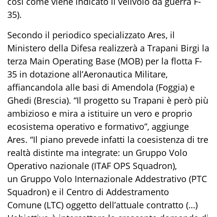
così come viene indicato il velivolo da guerra
F-
35
).
Secondo
il periodico specializzato
Ares
, il
Ministero della Difesa realizzerà
a
Trapani Birgi la
terza
Main Operating Base
(MOB) per la flotta F-
35 in dotazione all’Aeronautica Militare
,
affiancandola alle basi di Amendo
la (Foggia) e
Ghedi (Brescia).
“Il progetto su Trapani è però più
ambizioso e mira a istituire
un vero e proprio
ecosistema operativo e formativo”, aggiunge
Ares
.
“Il piano prevede infatti la coesistenza di
tre
realtà
distinte ma integrate: un
Gruppo Volo
Operativo nazionale
(
ITAF OPS Squadron
),
un
Gruppo Volo Internazionale Addestrativo
(
PTC
Squadron
) e il
Centro di Addestramento
Comune
(LTC) oggetto dell’attuale contratto
(…)