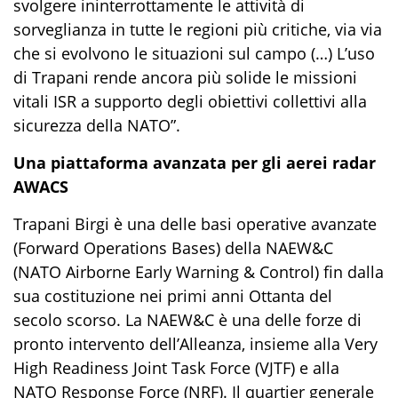
svolgere ininterrottamente le attività di
sorveglianza in tutte le regioni più critiche, via via
che si evolv
o
no le situazioni sul campo (…) L’uso
di Trapani rende ancora più solide le missioni
vitali
ISR
a supporto degli obiettivi collettivi alla
sicurezza della
NATO
”
.
Una piattaforma avanzata per gli aerei radar
AWACS
Trapani Birgi è una delle basi operative avanzate
(
Forward Operations Bases
)
della
NAEW&C
(
NATO Airborne Early Warning & Control
)
fin dalla
sua costituzione nei primi anni Ottanta del
secolo scorso. La
NAEW&
C
è
una delle forze di
pronto intervento dell’Alleanza, insieme alla
Very
High Readiness Joint Task Force
(VJTF)
e alla
NATO Response Force
(NRF).
Il quartier generale