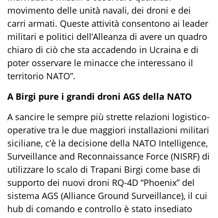
movimento delle unità navali, dei droni e dei
carri armati. Queste attività consentono ai leader
militari e politici dell’Alleanza di avere un quadro
chiaro di ciò che sta accadendo in Ucraina e di
poter osservare le minacce che interessano il
territorio
NATO
”
.
A Birgi pure i grandi droni AGS della NATO
A sancire le sempre più stret
t
e relazioni logistico-
operative tra le due maggiori installazioni militari
siciliane,
c’è
la decisione della
NATO Intelligence,
Surveillance and Reconnaissance Force
(NISRF)
di
utilizzare l
o scalo di
Trapani Birgi come base di
supporto dei nuovi droni
RQ-4D
“Phoenix”
del
sistema AGS (
Alliance Ground S
u
rveillance
)
, il
cui
hub
di comando e controllo è stato insediato