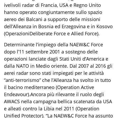
i
veli
voli radar
di Francia, USA e
Regno Unito
hanno
operato congiuntamente sullo spazio
aereo dei Balcani a supporto delle missioni
dell’Alleanza in
Bosnia
ed
E
rzegovina
e in
Kosovo
(Operazioni
Deliberate Force
e
Allied Force
)
.
Determinante l’impiego della
NAEW&C
F
orce
dopo l’11 settembre 2001 a
sostegno
delle
operazioni lanciate dagli Stati Uniti d’America e
dalla NATO in
M
edio oriente. Dal 2007 al
2016
gli
aerei radar sono stati impiegati
per
le attività
“anti-terrorismo” che l’Alleanza ha
svolto in tutto
il
bacino mediterraneo (
Operation Active
Endeavour
)
.
Ancora più rilevante il ruolo degli
AWACS nella campagna bellica scatenata da USA
e alleati contro la Libia nel 2011
(
Operation
Unified Protector
).
“La
NAEW&C
F
orce
ha assunto