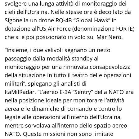
s
volg
ere una lun
g
a
attività
di monitoraggio de
i
cieli
dell’Ucraina
. Nelle stesse ore è decollato da
Sigonella un drone RQ-4B “Global Hawk” in
dotazione all’
US Air Force (denominazione
FORTE
)
che si è poi po
sizionato in volo sul Mar Nero.
“Insieme, i due velivoli
segnano un netto
passaggio dalla modalità standby al
monitoraggio per una rinnovata consapevolezza
della situazione in tutto il teatro delle operazioni
militari”, spiegano gli analisti di
ItaMilRadar
.
“
L
’aereo
E-3A
“
Sentry
” della
NATO
era
nella posizione ideale per monitorare l’attività
aerea e le dinamiche di comando e controllo
legate alle operazioni all’interno dell’Ucraina,
mentre
sorvolava
all’interno dello spazio aereo
NATO.
Queste
mission
i non sono limitate