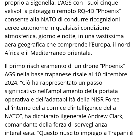
proprio a Sigonella.
L’AGS con i suoi
cinque
velivoli a pilotaggio remoto
RQ-4D “Phoenix”
consente alla NATO di
condurre ricognizioni
aeree
autonome in qualsiasi condizione
atmosferica, giorno e notte,
in una vastissima
aera geografica che comprende l’Europa, il nord
Africa e il Mediterraneo orientale
.
Il primo rischieramento di un drone
“Phoenix”
AGS nell
a
base
trapanese risale al
10
dicembre
2024.
“Ciò ha rappresentato un passo
significativo nell’ampliamento della portata
operativa e dell’adattabilità della
NISR Force
all’interno della cornice d
’
intelligence della
NATO
”, ha dichiarato il
g
eneral
e Andrew Clark,
com
and
ante della forza
di sorveglianza
interalleata. “Questo riuscito impiego a Trapani è