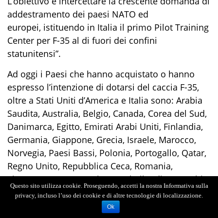
L’obiettivo è intercettare la crescente domanda di
addestramento dei paesi NATO ed
europei,
istituendo in Italia il primo
Pilot Training
Center
per F-35 al di fuori dei confini
statunitensi”.
Ad oggi i Paesi che hanno acquistato o hanno
espresso l’intenzione di dotarsi
del caccia
F-35,
oltre a Stati Uniti d’America e Italia sono: Arabia
Saudita, Australia, Belgio, Canada, Corea del Sud,
Danimarca, Egitto, Emirati Arabi Uniti, Finlandia,
Germania, Giappone, Grecia, Israele, Marocco,
Norvegia, Paesi Bassi, Polonia, Portogallo, Qatar,
Regno Unito, Repubblica Ceca, Romania,
Singapore, Spagna, Svizzera, Thailandia e Turchia.
Questo sito utilizza cookie. Proseguendo, accetti la nostra Informativa sulla
privacy, incluso l’uso dei cookie e di altre tecnologie di localizzazione.
Sotto il profilo amministrativo, il Ministero della
Ok
Difesa ha affidato i lavori di realizzazione del