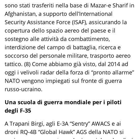
sono stati trasferiti nella base
di
Mazar-e Sharif
in
Afghanistan
,
a
support
o
dell’
International
Security Assistance Force (ISAF)
, assicurando la
copertura dello spazio aereo del paese
e
il
sostegno alle attività da combattimento,
interdizione del campo di battaglia, ricerca e
soccorso del personale militare
,
trasporto aereo
tattico
.
(8) Come abbiamo
già
visto, dal 2014 ad
oggi i velivoli radar
de
lla forza di “pronto allarme”
NATO
vengono impiegati sul fronte di guerra
russo-ucraino.
Una scuola di guerra mondiale per i piloti
degli F-35
A Trapani Birgi, agli
E-3A “Sentry” AWACS
e ai
droni
RQ-4B “Global Hawk”
AGS della NATO si