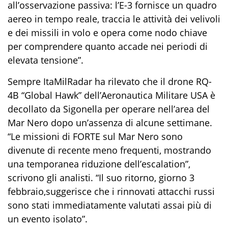
all’osservazione passiva: l’
E-3
fornisce un quadro
aereo in tempo reale, traccia le attività dei velivoli
e dei missili
in volo
e opera come nodo chiave
per comprendere
quanto accade
nei periodi di
elevata tensione”.
Sempre
ItaMilRadar
ha rilevato che il drone
RQ-
4B
“
Global Hawk
” dell’Aeronautica Militare USA
è
decollato da Sigonella
per
operare nell’area del
Mar Nero dopo un’assenza di alcune settimane.
“Le missioni di
FORTE
sul Mar Nero sono
divenute di recente meno frequenti
,
mostrando
una temporanea riduzione
d
ell’
escalation
”,
scrivono gli analisti. “Il suo
r
ito
rn
o
,
giorno 3
febbraio
,
sugge
r
isce
che i rinnovati attacchi russi
sono stati immediatamente valutati assai più di
un evento isolato”.