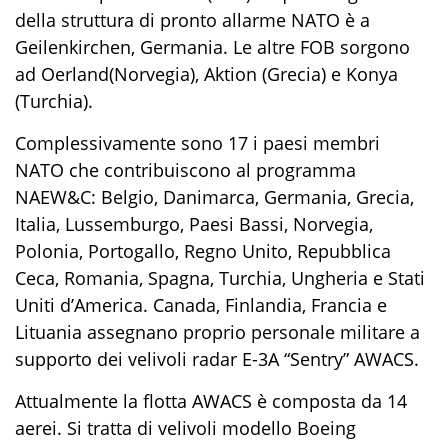
della
struttura
di pronto allarme NATO è a
Geilenkirchen
, Germania. Le altre FOB so
rgono
ad
Oerland
(Norvegia), Aktion (Grecia) e Konya
(Turchia).
Complessivamente sono
17
i paesi membri
NATO
che contribuiscono al programma
NAEW&C
:
Belgi
o
,
Danimarca, Germania, Grecia,
Italia, Lussemburgo, Paesi Bassi, Norvegia,
Polonia, Portogallo, Regno Unito, Repubblica
Ceca, Romania, Spagna, Turchia, Ungheria e Stati
Uniti d’America. Canada, Finlandia,
Franc
ia e
Lituania assegnano proprio personale militare a
supporto de
i
velivoli
radar
E-3A
“Sentry”
AWACS
.
Attualmente la flotta AWACS è composta da
14
aerei.
Si tratta di velivoli modello
Boeing