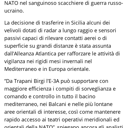
NATO nel sanguinoso scacchiere di guerra russo-
ucraino.
L
a decisione di trasferire
in
Sicilia
alcuni dei
velivoli
dotati di radar a lungo raggio e sensori
passivi capaci di rilevare contatti aerei o di
superficie su grandi distanze
è stata assunta
d
all’Alleanza Atlantica per rafforzare le attività di
vigilanza
ne
i
rigidi
mesi invernali
nel
M
editerrane
o
e
in
Europa orientale.
“Da
Trapani
Birgi
l’E-3A può supportare con
maggiore efficienza i compiti di sorveglianza e
comando e controllo in tutto il
bacino
m
editerraneo, nei Balcani e nelle più lontane
aree orientali di interesse, così come mantenere
rapido accesso ai teatri operativi meridionali ed
orientali della NATO”, spiegano
ancora
gli analisti