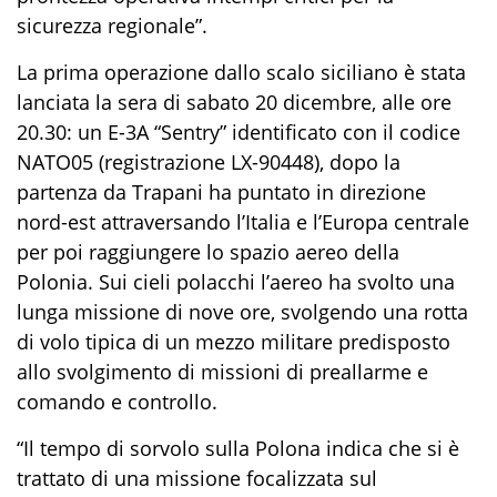
sicurezza regionale”.
La prima
operazione
dallo scalo siciliano è stata
lanciata l
a sera di sabato 20
dicembre, alle ore
20.30:
un
E-3A
“Sentry”
identificato
con
il codice
NATO05 (registrazione LX-90448)
, d
opo la
partenza da
Trapani
ha puntato in direzione
nord-est attraversando l’Italia e l’Europa centrale
per poi raggiungere
lo spazio aereo della
Polonia
. Sui cieli polacchi
l’aereo
ha
svolto
una
lunga missione di nove ore
, svolgendo
una rotta
di volo tipica di un mezzo militare predisposto
al
lo svolgimento di missioni di preallarme e
comando e controllo.
“Il tempo di sorvolo sulla Polona indica che si è
trattat
o
di una missione focalizzata sul