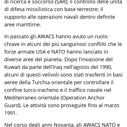
di ricerca e soccorso
(SAR)
; il controllo delle unità
di difesa missilistica con base terrestre; il
supporto alle operazioni navali
dentro definite
aree marittime.
In passato gli AWACS hanno avuto un ruolo
chiave
in
alcuni
d
e
i
più sanguinosi conflitti che
le
forze armate USA e NATO hanno lanciato in
diverse aree del pianeta.
Dopo l’invasione del
Kuwait da parte dell’Iraq nell’agosto del
1990,
alcuni di questi velivoli sono stati tra
sferiti in basi
aeree della Turchia orientale per controllare il
confine turco-iracheno e il traffico navale nel
Mediterraneo orientale (
Operation Anchor
Guard
). Le attività sono proseguite fino al marzo
1991.
Nel corso degli anni Novanta, gli AWACS NATO e