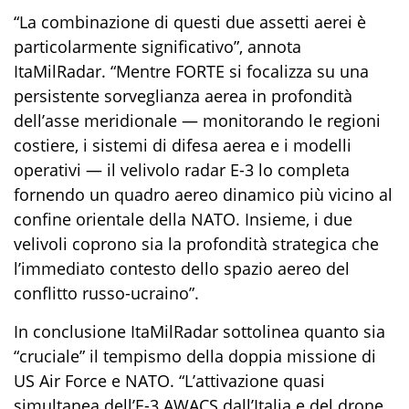
“La combinazione di questi due assetti aerei è
particolarmente significativo”, annota
ItaMilRadar
.
“Mentre
FORTE
si focalizza su una
persistente sorveglianza aerea in profondità
dell’asse meridionale — monitorando
le regioni
costiere, i sistemi di difesa aerea e i modelli
operativi
—
il velivolo
radar
E-3
lo completa
fornendo un quadro aereo dinamico più vicino al
confine orientale della
NATO.
Insieme, i due
velivoli coprono sia la profondità strategica che
l’immediato contesto dello spazio aereo del
conflitto
russo-ucraino”.
In conclusione
ItaMilRadar
sottolinea quanto sia
“cruciale” il tempismo della doppia missione di
US Air Force e NATO. “L’attivazione quasi
simultanea dell’
E-3
AWACS dall’Italia
e del drone