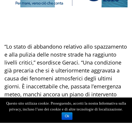
“Lo stato di abbandono relativo allo spazzamento
e alla pulizia delle nostre strade ha raggiunto
livelli critici,” esordisce Geraci. “Una condizione
già precaria che si è ulteriormente aggravata a
causa dei fenomeni atmosferici degli ultimi
giorni. È inaccettabile che, passata l’emergenza
meteo, manchi ancora un piano di intervento
rapido per riportare la normalità nei quartieri. Via
Questo sito utilizza cookie. Proseguendo, accetti la nostra Informativa sulla
Caltanissetta, Piazza Passionisti ed ancora via
privacy, incluso l’uso dei cookie e di altre tecnologie di localizzazione.
Ok
comunale Camaro solo per fare qualche esempio
sono impraticabili per l’assenza totale di igiene e