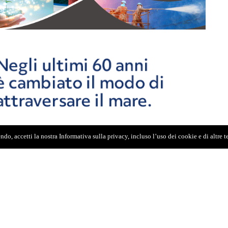
do, accetti la nostra Informativa sulla privacy, incluso l’uso dei cookie e di altre 