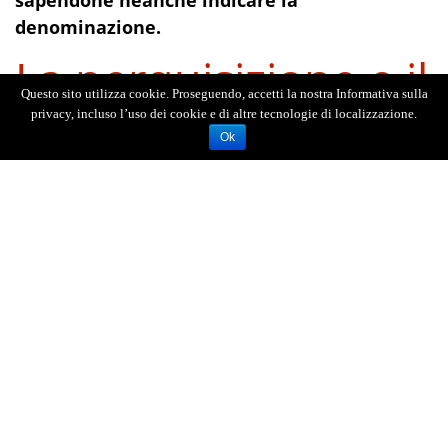
sapendone neanche indicare la
denominazione.
La perquisizione e il
Questo sito utilizza cookie. Proseguendo, accetti la nostra Informativa sulla
sequestro
privacy, incluso l’uso dei cookie e di altre tecnologie di localizzazione.
Ok
dell'ingente carico
Apparendo, pertanto, poco verosimile quanto
narrato, il conducente ed il mezzo pesante sono
stati sottoposti ad un’accurata perquisizione, al
termine della quale sono stati rinvenuti
15
panetti di droga
, confezionati con il noto
marchio di una casa automobilistica, occultati
all’interno del baule portaoggetti posto sulla
fiancata destra del trattore stradale,
oltre a 2.300
euro in contanti.