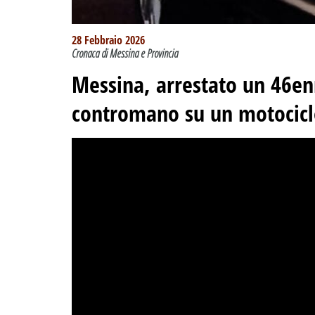
28 Febbraio 2026
Cronaca di Messina e Provincia
Messina, arrestato un 46enn
contromano su un motocic