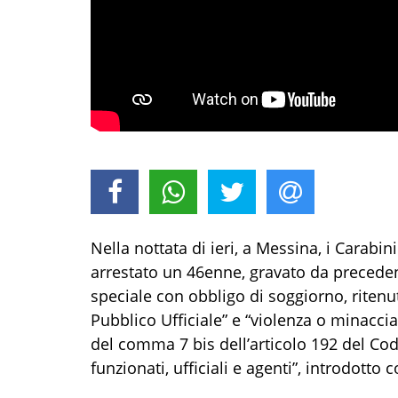
Nella nottata di ieri,
a Messina,
i
Carabin
arrestato un 46
enne
,
gravato da precedent
speciale con obbligo di soggiorno,
riten
Pubblico Ufficiale
”
e
“
violenza o minacci
del comma 7 bis de
ll’articolo 192
del
C
od
funzionati, ufficiali e agenti”
,
introdotto c