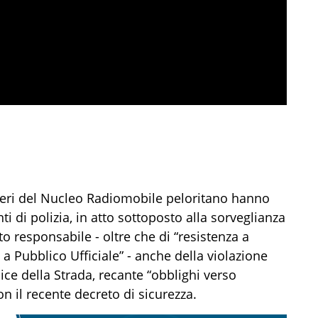
ieri del Nucleo Radiomobile
peloritano
hanno
i di polizia
, in atto sottoposto alla sorveglianza
uto responsabile
- oltre che di
“
resistenza
a
a a
P
ubblico
U
fficiale”
-
anche della
violazione
ice della
S
t
rada
, recante
“obblighi verso
on il recente decreto di sicurezza
.