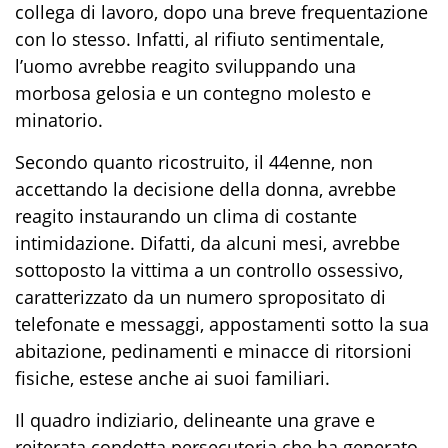
collega di lavoro,
dopo
una breve frequentazione
con lo stesso. Infatti, al rifiuto sentimentale,
l
’uomo
avrebbe reagito sviluppando una
morbosa gelosia e un contegno molesto e
minatorio.
Secondo quanto ricostruito,
il 44enne,
non
accettando la decisione della donna, avrebbe
reagito instaurando un clima di costante
intimidazione. Difa
tti,
da alcuni mesi
,
avrebbe
sottoposto la vittima a un controllo ossessivo,
caratterizzato da un numero spropositato di
telefonate e messaggi, appostamenti sotto la sua
abitazione, pedinamenti e minacce di ritorsioni
fisiche, estese anche ai
suoi
familiari.
Il quadro indiziario, delineante una grave e
reiterata condotta persecutoria che ha generato