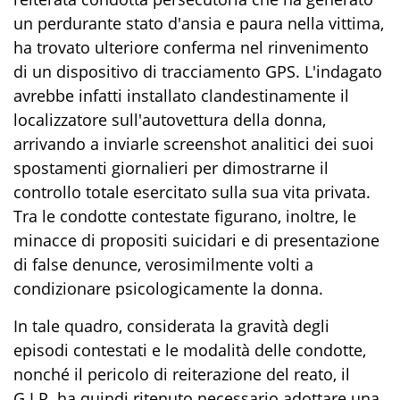
un perdurante stato d'ansia e paura nella vittima,
ha trovato ulteriore conferma nel rinvenimento
di un dispositivo di tracciamento GPS. L'indagato
avrebbe infatti installato clandestinamente il
localizzatore sull'autovettura della donna,
arrivando a inviarle
screenshot
analitici dei suoi
spostamenti giornalieri per dimostra
rne
il
controllo totale esercitato sulla sua vita privata.
Tra le condotte contestate figurano, inoltre,
le
minac
ce di propositi suicidari e di presentazione
di
false denunce
, verosimilmente volti
a
condizionare
psicologicamente la
donna
.
In tale quadro, considerata la gravità degli
episodi contestati e le modalità delle condotte,
nonché il pericolo di reiterazione del reato, il
G.I.P. ha quindi ritenuto necessario adottare una