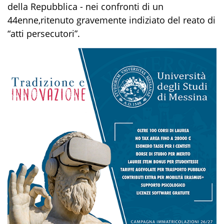
della Repubblica
-
nei confronti di un
4
4
enne
,
ri
tenuto gravemente indiziato del reato di
“
atti persecutori
”
.