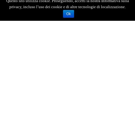
Questo sito utilizza cookie. Proseguendo, accetti la nostra Informativa sulla
privacy, incluso l’uso dei cookie e di altre tecnologie di localizzazione.
Ok
AGENZIA FOTOGIORNALISTICA ENRICO DI GIACOMO. TUTTI
I DIRITTI RISERVATI.
REGISTRATA AL REGISTRO STAMPA DEL TRIBUNALE DI
MESSINA AL N.10 DEL 02/10/2006.
P.IVA: 02595110830