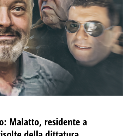
o: Malatto, residente a
isolte della dittatura