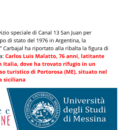
vizio speciale di Canal 13 San Juan per
o di stato del 1976 in Argentina, la
Carbajal ha riportato alla ribalta la figura di
ia:
Carlos Luis Malatto, 76 anni, latitante
n Italia, dove ha trovato rifugio in un
o turistico di
Portorosa
(ME), situato nel
a siciliana