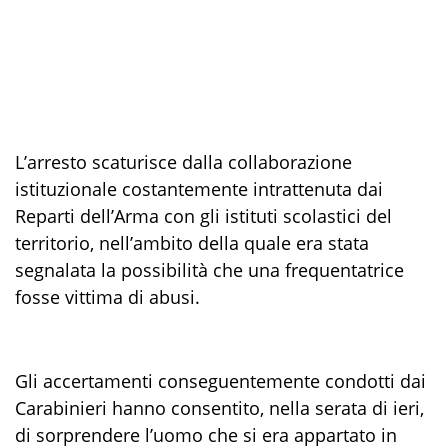
L
’arresto
scaturisce
d
a
lla collaborazione
istituzionale costantemente intrattenuta d
a
i
Reparti dell’Arma con gli istituti scolastici del
territorio,
nell’ambito della quale
era
stata
segnalata
la possibil
ità c
he una
frequentatrice
fosse
vittima di abusi.
Gli accertamenti conseguentemente condotti dai
Carabinieri
hanno consenti
to
, nella serata di ieri,
di sorprendere l’uomo che si era appartato in