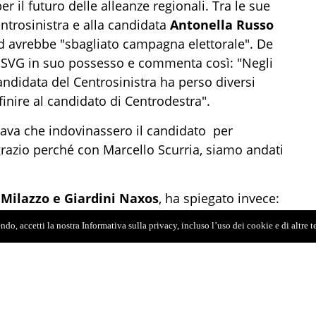
 il futuro delle alleanze regionali. Tra le sue
ntrosinistra e alla candidata
Antonella Russo
d avrebbe "sbagliato campagna elettorale". De
 SVG in suo possesso e commenta così: "Negli
andidata del Centrosinistra ha perso diversi
finire al candidato di Centrodestra".
tava che indovinassero il candidato per
ngrazio perché con Marcello Scurria, siamo andati
 Milazzo e Giardini Naxos
, ha spiegato invece:
'è il rischio che vinciamo al primo turno,
do, accetti la nostra Informativa sulla privacy, incluso l’uso dei cookie e di altre 
mpagna elettorale. A Milazzo la situazione è più