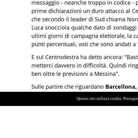
messaggio - neanche troppo in codice - per
prime dichiarazioni un duro attacco al Ce
che secondo il leader di Sud chiama Nor
Luca snocciola qualche dato di sondaggi
ultimi giorni di campagna elettorale, la c
punti percentuali, voti che sono andati a 
E sul Centrodestra ha detto ancora: "Bas
metterci davvero in difficoltà. Quindi ri
ben oltre le previsioni a Messina".
Sulle partire che riguardano
Barcellona,
"Vincete con circa il 60%". A Barcellona c
Questo sito utilizza cookie. Proseguen
Melangela Scolaro
ha fatto un'ottima ca
delicata".