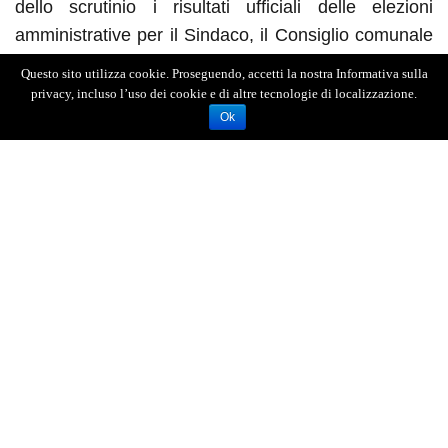
dello scrutinio i risultati ufficiali delle elezioni
amministrative per il Sindaco, il Consiglio comunale
e i Consigli circoscrizionali.
Questo sito utilizza cookie. Proseguendo, accetti la nostra Informativa sulla
privacy, incluso l’uso dei cookie e di altre tecnologie di localizzazione.
Ok
AGENZIA FOTOGIORNALISTICA ENRICO DI GIACOMO. TUTTI
I DIRITTI RISERVATI.
REGISTRATA AL REGISTRO STAMPA DEL TRIBUNALE DI
MESSINA AL N.10 DEL 02/10/2006.