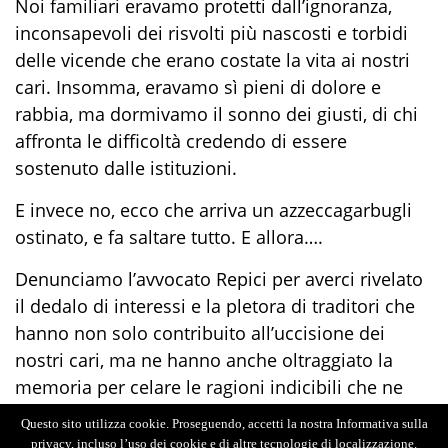
Noi familiari eravamo protetti dall’ignoranza,
inconsapevoli dei risvolti più nascosti e torbidi
delle vicende che erano costate la vita ai nostri
cari. Insomma, eravamo sì pieni di dolore e
rabbia, ma dormivamo il sonno dei giusti, di chi
affronta le difficoltà credendo di essere
sostenuto dalle istituzioni.
E invece no, ecco che arriva un azzeccagarbugli
ostinato, e fa saltare tutto. E allora….
Denunciamo l’avvocato Repici per averci rivelato
il dedalo di interessi e la pletora di traditori che
hanno non solo contribuito all’uccisione dei
nostri cari, ma ne hanno anche oltraggiato la
memoria per celare le ragioni indicibili che ne
determinarono l’eliminazione.
Questo sito utilizza cookie. Proseguendo, accetti la nostra Informativa sulla
privacy, incluso l’uso dei cookie e di altre tecnologie di localizzazione.